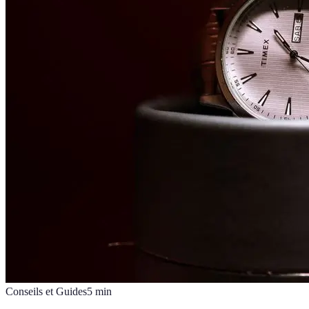
Conseils et Guides
5
min