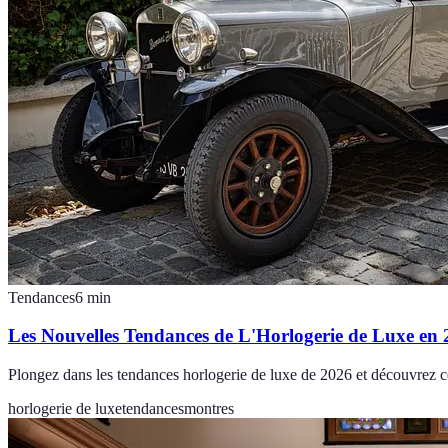
Tendances
6
min
Les Nouvelles Tendances de L'Horlogerie de Luxe en
Plongez dans les tendances horlogerie de luxe de 2026 et découvrez co
horlogerie de luxe
tendances
montres