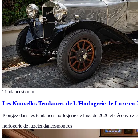
Tendances
6
min
Les Nouvelles Tendances de L'Horlogerie de Luxe en
Plongez dans les tendances horlogerie de luxe de 2026 et découvrez co
horlogerie de luxe
tendances
montres