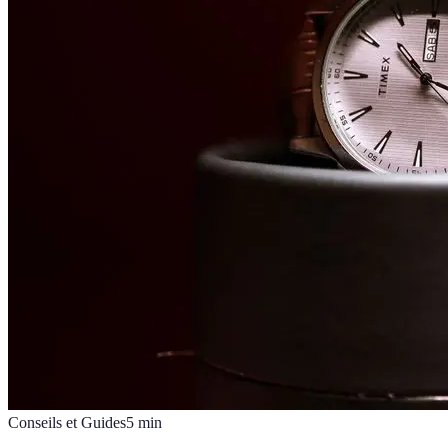
Conseils et Guides
5
min