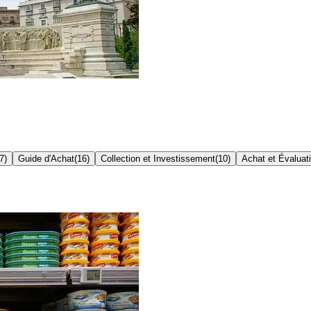
7
)
Guide d'Achat
(
16
)
Collection et Investissement
(
10
)
Achat et Évaluat