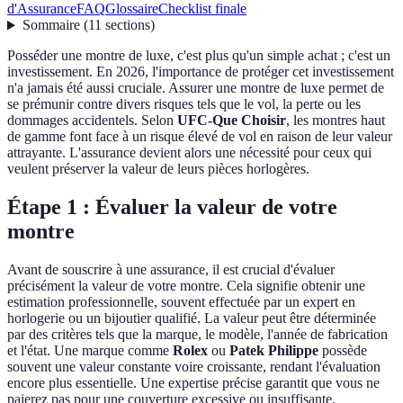
d'Assurance
FAQ
Glossaire
Checklist finale
Sommaire
(
11
sections
)
Posséder une montre de luxe, c'est plus qu'un simple achat ; c'est un
investissement. En 2026, l'importance de protéger cet investissement
n'a jamais été aussi cruciale. Assurer une montre de luxe permet de
se prémunir contre divers risques tels que le vol, la perte ou les
dommages accidentels. Selon
UFC-Que Choisir
, les montres haut
de gamme font face à un risque élevé de vol en raison de leur valeur
attrayante. L'assurance devient alors une nécessité pour ceux qui
veulent préserver la valeur de leurs pièces horlogères.
Étape 1 : Évaluer la valeur de votre
montre
Avant de souscrire à une assurance, il est crucial d'évaluer
précisément la valeur de votre montre. Cela signifie obtenir une
estimation professionnelle, souvent effectuée par un expert en
horlogerie ou un bijoutier qualifié. La valeur peut être déterminée
par des critères tels que la marque, le modèle, l'année de fabrication
et l'état. Une marque comme
Rolex
ou
Patek Philippe
possède
souvent une valeur constante voire croissante, rendant l'évaluation
encore plus essentielle. Une expertise précise garantit que vous ne
paierez pas pour une couverture excessive ou insuffisante.