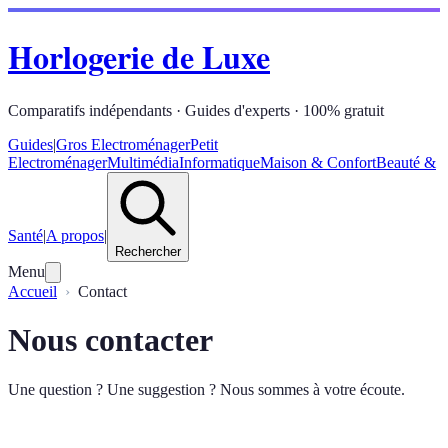
Horlogerie de Luxe
Comparatifs indépendants · Guides d'experts · 100% gratuit
Guides
|
Gros Electroménager
Petit
Electroménager
Multimédia
Informatique
Maison & Confort
Beauté &
Santé
|
A propos
|
Rechercher
Menu
Accueil
Contact
Nous contacter
Une question ? Une suggestion ? Nous sommes à votre écoute.