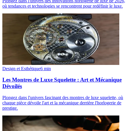
Plongez dans l'univers des innovations horlogerie de luxe de 2026,
où tendances et technologies se rencontrent pour redéfinir le luxe.
Design et Esthétique
6
min
Les Montres de Luxe Squelette : Art et Mécanique
Dévoilés
Plongez dans l'univers fascinant des montres de luxe squelette, où
chaque pièce dévoile l'art et la mécanique derrière l'horlogerie de
prestige.