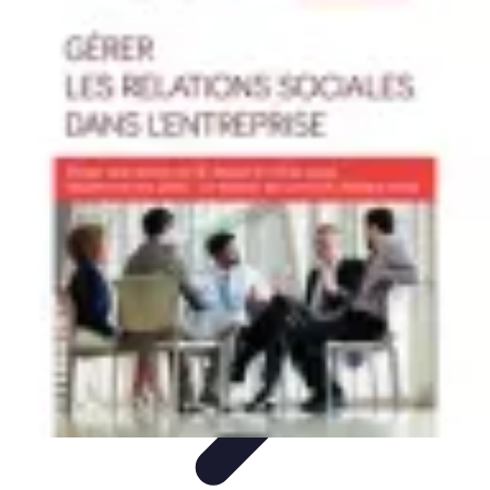
Horlogerie de Luxe
Évaluation des montres
Guides d'Achat
Techniques et
Fonctionnalités
Cadeaux et Occasions
Mode et Accessoires
Horlogerie de Luxe