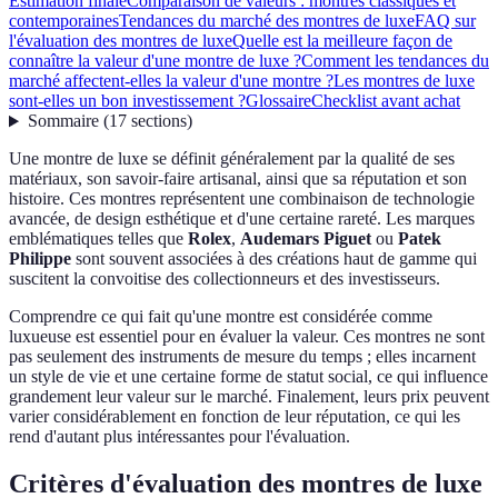
Estimation finale
Comparaison de valeurs : montres classiques et
contemporaines
Tendances du marché des montres de luxe
FAQ sur
l'évaluation des montres de luxe
Quelle est la meilleure façon de
connaître la valeur d'une montre de luxe ?
Comment les tendances du
marché affectent-elles la valeur d'une montre ?
Les montres de luxe
sont-elles un bon investissement ?
Glossaire
Checklist avant achat
Sommaire
(
17
sections
)
Une montre de luxe se définit généralement par la qualité de ses
matériaux, son savoir-faire artisanal, ainsi que sa réputation et son
histoire. Ces montres représentent une combinaison de technologie
avancée, de design esthétique et d'une certaine rareté. Les marques
emblématiques telles que
Rolex
,
Audemars Piguet
ou
Patek
Philippe
sont souvent associées à des créations haut de gamme qui
suscitent la convoitise des collectionneurs et des investisseurs.
Comprendre ce qui fait qu'une montre est considérée comme
luxueuse est essentiel pour en évaluer la valeur. Ces montres ne sont
pas seulement des instruments de mesure du temps ; elles incarnent
un style de vie et une certaine forme de statut social, ce qui influence
grandement leur valeur sur le marché. Finalement, leurs prix peuvent
varier considérablement en fonction de leur réputation, ce qui les
rend d'autant plus intéressantes pour l'évaluation.
Critères d'évaluation des montres de luxe