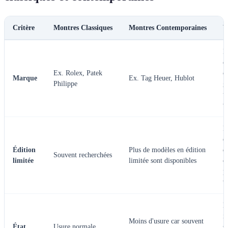
Critère
Montres Classiques
Montres Contemporaines
V
L
c
Ex. Rolex, Patek
c
Marque
Ex. Tag Heuer, Hublot
Philippe
g
u
v
L
é
Édition
Plus de modèles en édition
d
Souvent recherchées
limitée
limitée sont disponibles
c
p
v
L
i
Moins d'usure car souvent
État
Usure normale
s