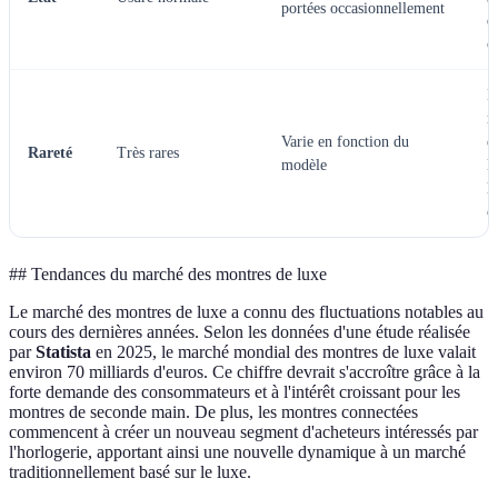
portées occasionnellement
d
c
L
r
Varie en fonction du
é
Rareté
Très rares
modèle
l
le
c
## Tendances du marché des montres de luxe
Le marché des montres de luxe a connu des fluctuations notables au
cours des dernières années. Selon les données d'une étude réalisée
par
Statista
en 2025, le marché mondial des montres de luxe valait
environ 70 milliards d'euros. Ce chiffre devrait s'accroître grâce à la
forte demande des consommateurs et à l'intérêt croissant pour les
montres de seconde main. De plus, les montres connectées
commencent à créer un nouveau segment d'acheteurs intéressés par
l'horlogerie, apportant ainsi une nouvelle dynamique à un marché
traditionnellement basé sur le luxe.