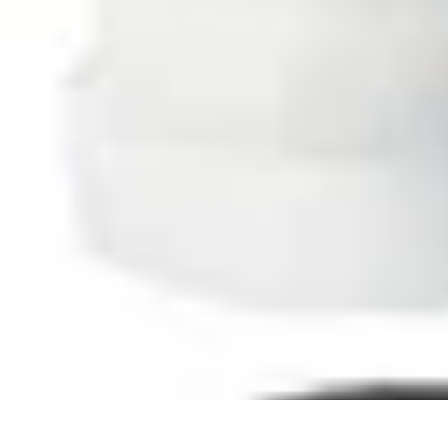
Horlogerie de Luxe
Évaluation des montres
Guides d'Achat
Techniques et Fonctionnalités
C
Horlogerie de Luxe