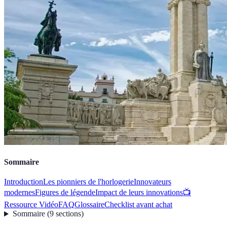
Sommaire
Introduction
Les pionniers de l'horlogerie
Innovateurs
modernes
Figures de légende
Impact de leurs innovations
📺
Ressource Vidéo
FAQ
Glossaire
Checklist avant achat
Sommaire
(
9
sections
)