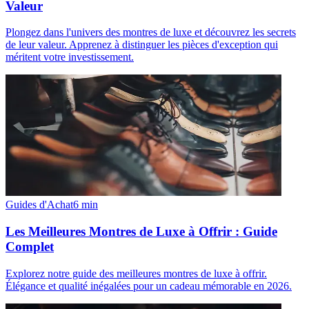
Valeur
Plongez dans l'univers des montres de luxe et découvrez les secrets
de leur valeur. Apprenez à distinguer les pièces d'exception qui
méritent votre investissement.
Guides d'Achat
6
min
Les Meilleures Montres de Luxe à Offrir : Guide
Complet
Explorez notre guide des meilleures montres de luxe à offrir.
Élégance et qualité inégalées pour un cadeau mémorable en 2026.