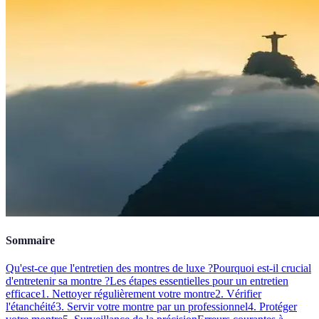
Sommaire
Qu'est-ce que l'entretien des montres de luxe ?
Pourquoi est-il crucial
d'entretenir sa montre ?
Les étapes essentielles pour un entretien
efficace
1. Nettoyer régulièrement votre montre
2. Vérifier
l'étanchéité
3. Servir votre montre par un professionnel
4. Protéger