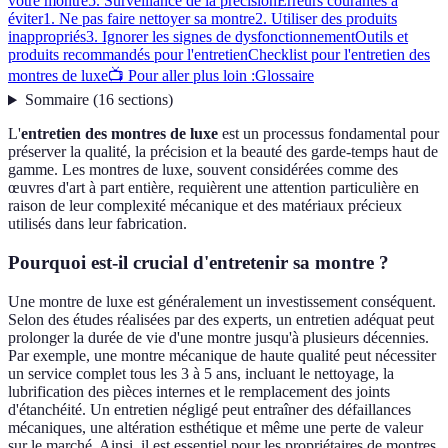
votre montre
5. Surveillance de la précision
Erreurs courantes à
éviter
1. Ne pas faire nettoyer sa montre
2. Utiliser des produits
inappropriés
3. Ignorer les signes de dysfonctionnement
Outils et
produits recommandés pour l'entretien
Checklist pour l'entretien des
montres de luxe
📺 Pour aller plus loin :
Glossaire
Sommaire
(
16
sections
)
L'
entretien des montres de luxe
est un processus fondamental pour
préserver la qualité, la précision et la beauté des garde-temps haut de
gamme. Les montres de luxe, souvent considérées comme des
œuvres d'art à part entière, requièrent une attention particulière en
raison de leur complexité mécanique et des matériaux précieux
utilisés dans leur fabrication.
Pourquoi est-il crucial d'entretenir sa montre ?
Une montre de luxe est généralement un investissement conséquent.
Selon des études réalisées par des experts, un entretien adéquat peut
prolonger la durée de vie d'une montre jusqu'à plusieurs décennies.
Par exemple, une montre mécanique de haute qualité peut nécessiter
un service complet tous les 3 à 5 ans, incluant le nettoyage, la
lubrification des pièces internes et le remplacement des joints
d'étanchéité. Un entretien négligé peut entraîner des défaillances
mécaniques, une altération esthétique et même une perte de valeur
sur le marché. Ainsi, il est essentiel pour les propriétaires de montres