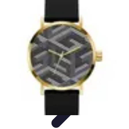
Horlogerie de Luxe
Évaluation des montres
Guides d'Achat
Techniques et
Fonctionnalités
Cadeaux et Occasions
Mode et Accessoires
Horlogerie de Luxe