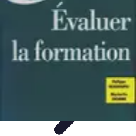
Horlogerie de Luxe
Évaluation des montres
Guides d'Achat
Techniques et
Fonctionnalités
Cadeaux et Occasions
Mode et Accessoires
Horlogerie de Luxe