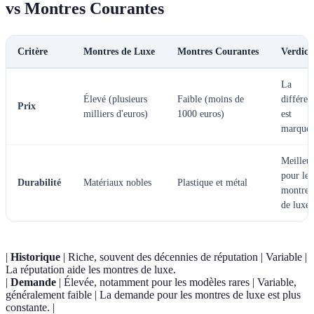
vs Montres Courantes
Critère
Montres de Luxe
Montres Courantes
Verdict
La
Élevé (plusieurs
Faible (moins de
différen
Prix
milliers d'euros)
1000 euros)
est
marquée
Meilleu
pour les
Durabilité
Matériaux nobles
Plastique et métal
montres
de luxe.
|
Historique
| Riche, souvent des décennies de réputation | Variable |
La réputation aide les montres de luxe.
|
Demande
| Élevée, notamment pour les modèles rares | Variable,
généralement faible | La demande pour les montres de luxe est plus
constante. |