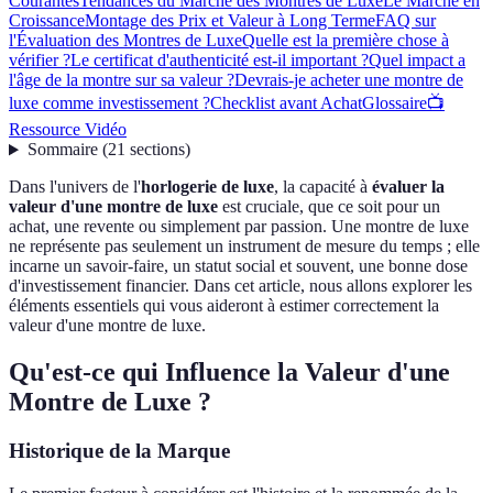
Courantes
Tendances du Marché des Montres de Luxe
Le Marché en
Croissance
Montage des Prix et Valeur à Long Terme
FAQ sur
l'Évaluation des Montres de Luxe
Quelle est la première chose à
vérifier ?
Le certificat d'authenticité est-il important ?
Quel impact a
l'âge de la montre sur sa valeur ?
Devrais-je acheter une montre de
luxe comme investissement ?
Checklist avant Achat
Glossaire
📺
Ressource Vidéo
Sommaire
(
21
sections
)
Dans l'univers de l'
horlogerie de luxe
, la capacité à
évaluer la
valeur d'une montre de luxe
est cruciale, que ce soit pour un
achat, une revente ou simplement par passion. Une montre de luxe
ne représente pas seulement un instrument de mesure du temps ; elle
incarne un savoir-faire, un statut social et souvent, une bonne dose
d'investissement financier. Dans cet article, nous allons explorer les
éléments essentiels qui vous aideront à estimer correctement la
valeur d'une montre de luxe.
Qu'est-ce qui Influence la Valeur d'une
Montre de Luxe ?
Historique de la Marque