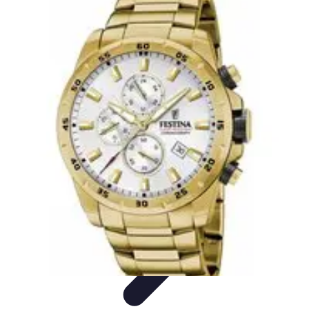
Horlogerie de Luxe
Évaluation des montres
Guides d'Achat
Techniques et
Fonctionnalités
Cadeaux et Occasions
Mode et Accessoires
Horlogerie de Luxe