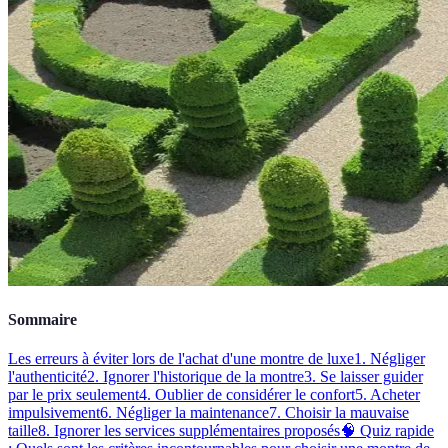
Sommaire
Les erreurs à éviter lors de l'achat d'une montre de luxe
1. Négliger
l'authenticité
2. Ignorer l'historique de la montre
3. Se laisser guider
par le prix seulement
4. Oublier de considérer le confort
5. Acheter
impulsivement
6. Négliger la maintenance
7. Choisir la mauvaise
taille
8. Ignorer les services supplémentaires proposés
🧠 Quiz rapide