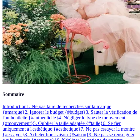
Sommaire
Introduction
1. Ne pas faire de recherches sur la marque
{#marque}
2. Ignorer le budget {#budget}
3. Sauter la vérification de
l'authenticité {#authenticite}
4. Négliger le type de mouvement
{#mouvement}
5. Oublier la taille adaptée {#taille}
6. Se fier
uniquement à l'esthétique {#esthetique}
7. Ne pas essayer la montre
{#essayer}
8. Acheter hors saison {#saison}
9. Ne pas se renseigner