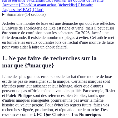
sur la garantie {#garantie}
10. Négliger les options de revente
{#revente}
Checklist avant achat {#checklist}
Glossaire
{#glossaire}
FAQ {#faq}
Sommaire
(
14
sections
)
Acheter une montre de luxe est une démarche qui doit être réfléchie.
L'univers de l'horlogerie de luxe est riche et varié, mais il peut aussi
être source de confusion pour les acheteurs. En 2026, face à une
forte demande, il existe de nombreux pièges à éviter. Cet article met
en lumière les erreurs courantes lors de l'achat d'une montre de luxe
pour vous aider à faire un choix éclairé.
1. Ne pas faire de recherches sur la
marque {#marque}
L'une des plus grandes erreurs lors de l'achat d'une montre de luxe
est de ne pas se renseigner sur la marque. Certaines marques sont
réputées pour leur artisanat et leur héritage, alors que d'autres
peuvent ne pas offrir le même niveau de qualité. Par exemple,
Rolex
et
Patek Philippe
sont des références bien établies, tandis que
d'autres marques émergentes pourraient ne pas avoir la même
histoire ou valeur perçue. Pour éviter les regrets futurs, faites vos
recherches : lignée, production, et réputation sur le marché. Des
ressources comme
UFC-Que Choisir
ou
Les Numériques