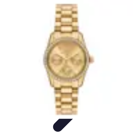
Horlogerie de Luxe
Évaluation des montres
Guides d'Achat
Techniques et
Fonctionnalités
Cadeaux et Occasions
Mode et Accessoires
Horlogerie de Luxe