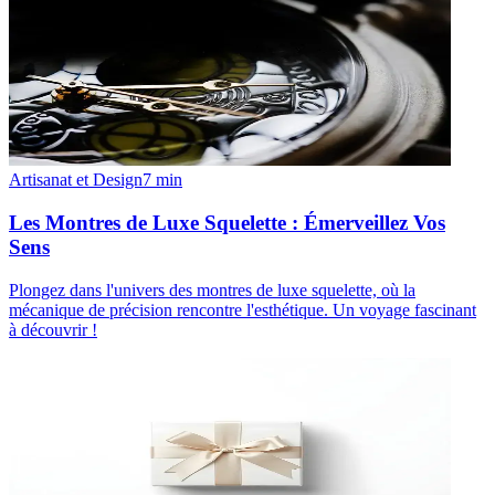
Artisanat et Design
7
min
Les Montres de Luxe Squelette : Émerveillez Vos
Sens
Plongez dans l'univers des montres de luxe squelette, où la
mécanique de précision rencontre l'esthétique. Un voyage fascinant
à découvrir !