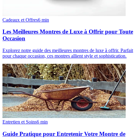
Cadeaux et Offres
6
min
Les Meilleures Montres de Luxe à Offrir pour Toute
Occasion
Explorez notre guide des meilleures montres de luxe à offrir. Parfait
pour chaque occasion, ces montres allient style et sophistication.
Entretien et Soins
6
min
Guide Pratique pour Entretenir Votre Montre de