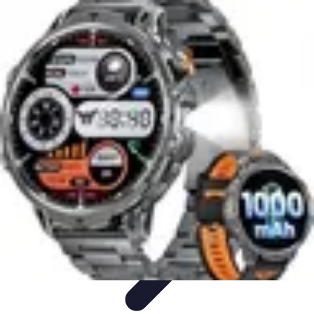
Horlogerie de Luxe
Évaluation des montres
Guides d'Achat
Techniques et
Fonctionnalités
Cadeaux et Occasions
Mode et Accessoires
Horlogerie de Luxe