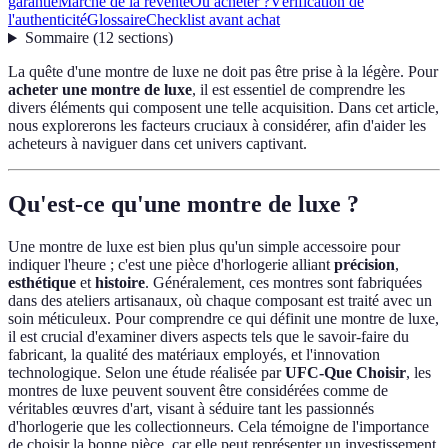
garantie
Marché de la revente
Où acheter ?
Vérification de
l'authenticité
Glossaire
Checklist avant achat
Sommaire
(
12
sections
)
La quête d'une montre de luxe ne doit pas être prise à la légère. Pour
acheter une montre de luxe
, il est essentiel de comprendre les
divers éléments qui composent une telle acquisition. Dans cet article,
nous explorerons les facteurs cruciaux à considérer, afin d'aider les
acheteurs à naviguer dans cet univers captivant.
Qu'est-ce qu'une montre de luxe ?
Une montre de luxe est bien plus qu'un simple accessoire pour
indiquer l'heure ; c'est une pièce d'horlogerie alliant
précision
,
esthétique
et
histoire
. Généralement, ces montres sont fabriquées
dans des ateliers artisanaux, où chaque composant est traité avec un
soin méticuleux. Pour comprendre ce qui définit une montre de luxe,
il est crucial d'examiner divers aspects tels que le savoir-faire du
fabricant, la qualité des matériaux employés, et l'innovation
technologique. Selon une étude réalisée par
UFC-Que Choisir
, les
montres de luxe peuvent souvent être considérées comme de
véritables œuvres d'art, visant à séduire tant les passionnés
d'horlogerie que les collectionneurs. Cela témoigne de l'importance
de choisir la bonne pièce, car elle peut représenter un investissement