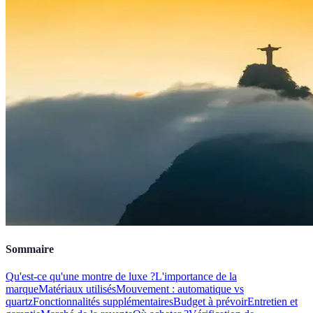
Sommaire
Qu'est-ce qu'une montre de luxe ?
L'importance de la
marque
Matériaux utilisés
Mouvement : automatique vs
quartz
Fonctionnalités supplémentaires
Budget à prévoir
Entretien et