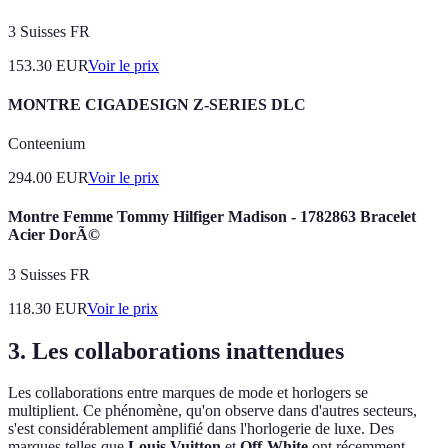
3 Suisses FR
153.30
EUR
Voir le prix
MONTRE CIGADESIGN Z-SERIES DLC
Conteenium
294.00
EUR
Voir le prix
Montre Femme Tommy Hilfiger Madison - 1782863 Bracelet
Acier DorÃ©
3 Suisses FR
118.30
EUR
Voir le prix
3. Les collaborations inattendues
Les collaborations entre marques de mode et horlogers se
multiplient. Ce phénomène, qu'on observe dans d'autres secteurs,
s'est considérablement amplifié dans l'horlogerie de luxe. Des
marques telles que
Louis Vuitton
et
Off-White
ont récemment