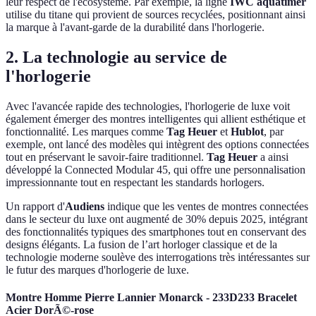
leur respect de l'écosystème. Par exemple, la ligne
IWC aquatimer
utilise du titane qui provient de sources recyclées, positionnant ainsi
la marque à l'avant-garde de la durabilité dans l'horlogerie.
2. La technologie au service de
l'horlogerie
Avec l'avancée rapide des technologies, l'horlogerie de luxe voit
également émerger des montres intelligentes qui allient esthétique et
fonctionnalité. Les marques comme
Tag Heuer
et
Hublot
, par
exemple, ont lancé des modèles qui intègrent des options connectées
tout en préservant le savoir-faire traditionnel.
Tag Heuer
a ainsi
développé la Connected Modular 45, qui offre une personnalisation
impressionnante tout en respectant les standards horlogers.
Un rapport d'
Audiens
indique que les ventes de montres connectées
dans le secteur du luxe ont augmenté de 30% depuis 2025, intégrant
des fonctionnalités typiques des smartphones tout en conservant des
designs élégants. La fusion de l’art horloger classique et de la
technologie moderne soulève des interrogations très intéressantes sur
le futur des marques d'horlogerie de luxe.
Montre Homme Pierre Lannier Monarck - 233D233 Bracelet
Acier DorÃ©-rose