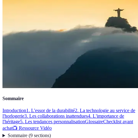
Sommaire
Introduction
1. L'essor de la durabilité
2. La technologie au service de
l'horlogerie
3. Les collaborations inattendues
4. L'importance de
l'héritage
5. Les tendances personnalisation
Glossaire
Checklist avant
achat
📺 Ressource Vidéo
Sommaire
(
9
sections
)