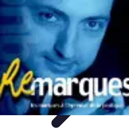
Horlogerie de Luxe
Évaluation des montres
Guides d'Achat
Techniques et
Fonctionnalités
Cadeaux et Occasions
Mode et Accessoires
Horlogerie de Luxe