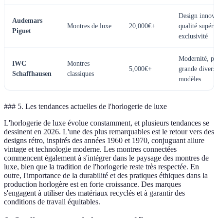
Design innova
Audemars
Montres de luxe
20,000€+
qualité supéri
Piguet
exclusivité
Modernité, pré
IWC
Montres
5,000€+
grande diversi
Schaffhausen
classiques
modèles
### 5. Les tendances actuelles de l'horlogerie de luxe
L'horlogerie de luxe évolue constamment, et plusieurs tendances se
dessinent en 2026. L'une des plus remarquables est le retour vers des
designs rétro, inspirés des années 1960 et 1970, conjuguant allure
vintage et technologie moderne. Les montres connectées
commencent également à s'intégrer dans le paysage des montres de
luxe, bien que la tradition de l'horlogerie reste très respectée. En
outre, l'importance de la durabilité et des pratiques éthiques dans la
production horlogère est en forte croissance. Des marques
s'engagent à utiliser des matériaux recyclés et à garantir des
conditions de travail équitables.