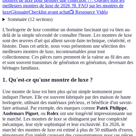
montres de luxe pour débuter une collection ?
7. Quelles sont les
meilleures montres de luxe de 2026 ?
8. FAQ sur les montres de
luxe
Glossaire
Checklist avant achat
📺 Ressource Vidéo
Sommaire
(
12
sections
)
L'horlogerie de luxe constitue un domaine fascinant qui va bien au-
delà de la simple nécessité de connaître l'heure. Les montres de luxe
sont des œuvres d'art qui allient savoir-faire technique, créativité, et
histoire. Dans cet article, nous vous présentons une sélection des
meilleures montres de luxe, incontournables pour tout
collectionneur. Ces pièces rares prennent de la valeur au fil des ans
et sont souvent transmises de génération en génération, devenant des
héritages familiaux.
1. Qu'est-ce qu'une montre de luxe ?
Une montre de luxe est bien plus qu'un simple instrument pour
indiquer l'heure. Elle est souvent fabriquée par des maison de haute
horlogerie, utilisant des matériaux précieux, et bénéficie d'un savoir-
faire artisanal. Par exemple, des marques comme
Patek Philippe
,
Audemars Piguet
, ou
Rolex
ont une longévité impressionnante sur
le marché. Les montres de luxe se distinguent par leur complexité
mécanique, leur style sophistiqué et leur exclusivité. En 2026, le
marché des montres de luxe est estimé à plus de 50 milliards d'euros,
témoignant d'un intérêt croissant des consommateurs pour ces pièces