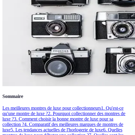
Sommaire
Les meilleures montres de luxe pour collectionneurs
1. Qu'est-ce
qu'une montre de luxe ?
2. Pourquoi collectionner des montres de
luxe ?
3. Comment choisir la bonne montre de luxe pour sa
collection ?
4. Comparatif des meilleures marques de montres de
luxe
5. Les tendances actuelles de l'horlogerie de luxe
6. Quelles