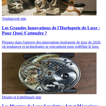
Tendances
6
min
Les Grandes Innovations de l'Horlogerie de Luxe :
Pour Quoi S'attendre ?
Plongez dans l'univers des innovations horlogerie de luxe de 2026,
où tendances et technologies se rencontrent pour redéfinir le luxe.
Design et Esthétique
6
min