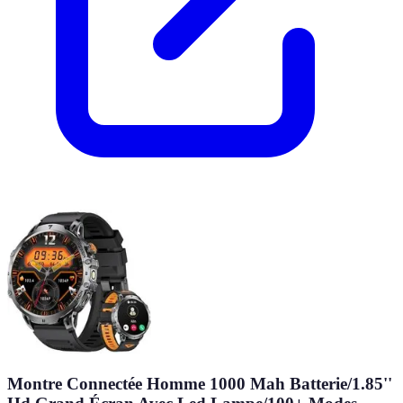
Montre Connectée Homme 1000 Mah Batterie/1.85''