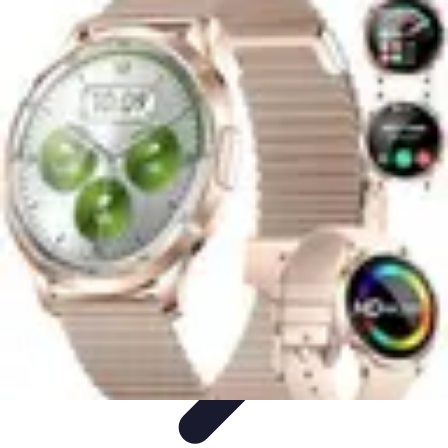
Horlogerie de Luxe
Évaluation des montres
Guides d'Achat
Techniques et
Fonctionnalités
Cadeaux et Occasions
Mode et Accessoires
Horlogerie de Luxe