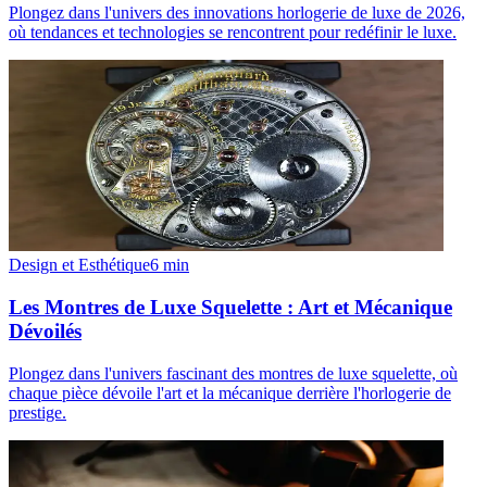
Plongez dans l'univers des innovations horlogerie de luxe de 2026,
où tendances et technologies se rencontrent pour redéfinir le luxe.
Design et Esthétique
6
min
Les Montres de Luxe Squelette : Art et Mécanique
Dévoilés
Plongez dans l'univers fascinant des montres de luxe squelette, où
chaque pièce dévoile l'art et la mécanique derrière l'horlogerie de
prestige.