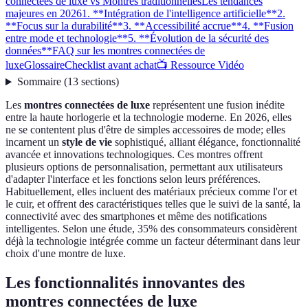
connectées de luxe vs Montres traditionnelles
Les tendances
majeures en 2026
1. **Intégration de l'intelligence artificielle**
2.
**Focus sur la durabilité**
3. **Accessibilité accrue**
4. **Fusion
entre mode et technologie**
5. **Évolution de la sécurité des
données**
FAQ sur les montres connectées de
luxe
Glossaire
Checklist avant achat
📺 Ressource Vidéo
Sommaire
(
13
sections
)
Les
montres connectées de luxe
représentent une fusion inédite
entre la haute horlogerie et la technologie moderne. En 2026, elles
ne se contentent plus d'être de simples accessoires de mode; elles
incarnent un
style de vie
sophistiqué, alliant élégance, fonctionnalité
avancée et innovations technologiques. Ces montres offrent
plusieurs options de personnalisation, permettant aux utilisateurs
d'adapter l'interface et les fonctions selon leurs préférences.
Habituellement, elles incluent des matériaux précieux comme l'or et
le cuir, et offrent des caractéristiques telles que le suivi de la santé, la
connectivité avec des smartphones et même des notifications
intelligentes. Selon une étude, 35% des consommateurs considèrent
déjà la technologie intégrée comme un facteur déterminant dans leur
choix d'une montre de luxe.
Les fonctionnalités innovantes des
montres connectées de luxe