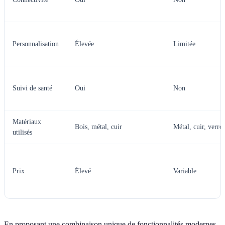
Personnalisation
Élevée
Limitée
Suivi de santé
Oui
Non
Matériaux
Bois, métal, cuir
Métal, cuir, verre
utilisés
Prix
Élevé
Variable
En proposant une combinaison unique de fonctionnalités modernes