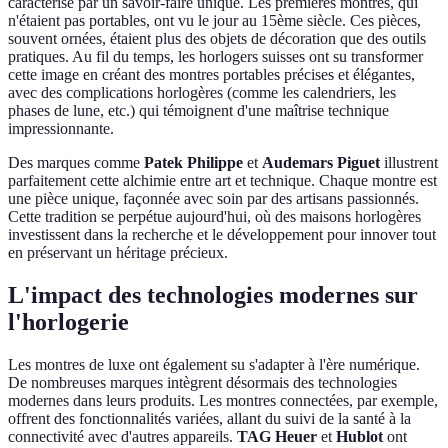
caractérise par un savoir-faire unique. Les premières montres, qui
n'étaient pas portables, ont vu le jour au 15ème siècle. Ces pièces,
souvent ornées, étaient plus des objets de décoration que des outils
pratiques. Au fil du temps, les horlogers suisses ont su transformer
cette image en créant des montres portables précises et élégantes,
avec des complications horlogères (comme les calendriers, les
phases de lune, etc.) qui témoignent d'une maîtrise technique
impressionnante.
Des marques comme
Patek Philippe
et
Audemars Piguet
illustrent
parfaitement cette alchimie entre art et technique. Chaque montre est
une pièce unique, façonnée avec soin par des artisans passionnés.
Cette tradition se perpétue aujourd'hui, où des maisons horlogères
investissent dans la recherche et le développement pour innover tout
en préservant un héritage précieux.
L'impact des technologies modernes sur
l'horlogerie
Les montres de luxe ont également su s'adapter à l'ère numérique.
De nombreuses marques intègrent désormais des technologies
modernes dans leurs produits. Les montres connectées, par exemple,
offrent des fonctionnalités variées, allant du suivi de la santé à la
connectivité avec d'autres appareils.
TAG Heuer
et
Hublot
ont