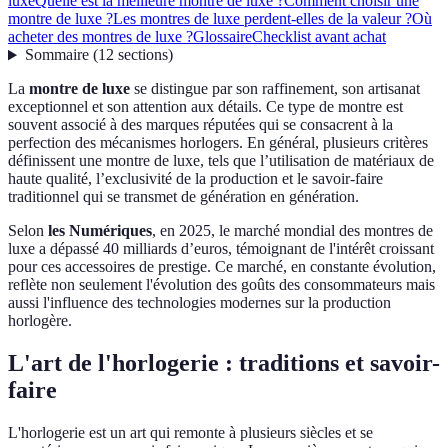
luxe
Quelle est la meilleure montre de luxe ?
Comment choisir une
montre de luxe ?
Les montres de luxe perdent-elles de la valeur ?
Où
acheter des montres de luxe ?
Glossaire
Checklist avant achat
Sommaire
(
12
sections
)
La
montre de luxe
se distingue par son raffinement, son artisanat
exceptionnel et son attention aux détails. Ce type de montre est
souvent associé à des marques réputées qui se consacrent à la
perfection des mécanismes horlogers. En général, plusieurs critères
définissent une montre de luxe, tels que l’utilisation de matériaux de
haute qualité, l’exclusivité de la production et le savoir-faire
traditionnel qui se transmet de génération en génération.
Selon
les Numériques
, en 2025, le marché mondial des montres de
luxe a dépassé 40 milliards d’euros, témoignant de l'intérêt croissant
pour ces accessoires de prestige. Ce marché, en constante évolution,
reflète non seulement l'évolution des goûts des consommateurs mais
aussi l'influence des technologies modernes sur la production
horlogère.
L'art de l'horlogerie : traditions et savoir-
faire
L'horlogerie est un art qui remonte à plusieurs siècles et se