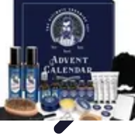
Horlogerie de Luxe
Évaluation des montres
Guides d'Achat
Techniques et
Fonctionnalités
Cadeaux et Occasions
Mode et Accessoires
Horlogerie de Luxe