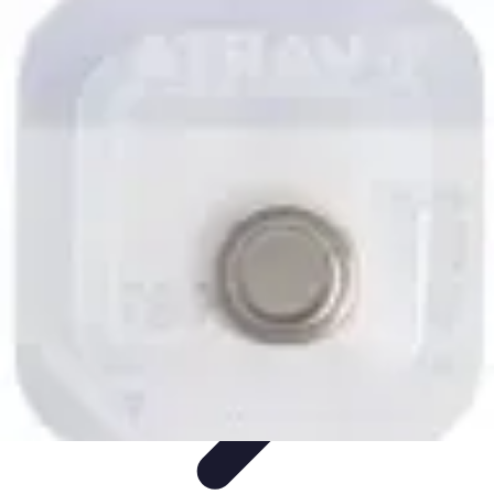
Horlogerie de Luxe
Évaluation des montres
Guides d'Achat
Techniques et
Fonctionnalités
Cadeaux et Occasions
Mode et Accessoires
Horlogerie de Luxe