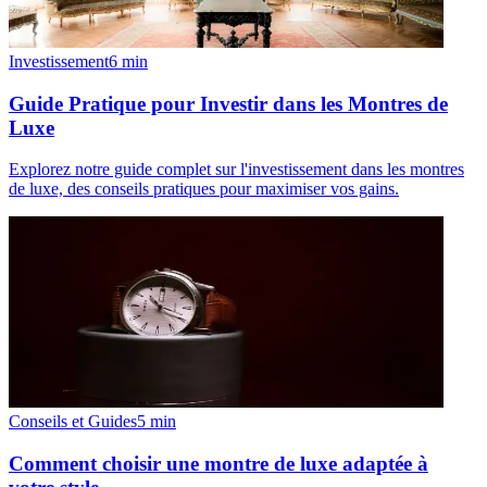
Investissement
6
min
Guide Pratique pour Investir dans les Montres de
Luxe
Explorez notre guide complet sur l'investissement dans les montres
de luxe, des conseils pratiques pour maximiser vos gains.
Conseils et Guides
5
min
Comment choisir une montre de luxe adaptée à