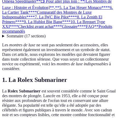
Omega Speedmaster**
📺 Pour aller plus loin : **[Les Montres de
Luxe : Histoire et Évolution]**,
**5. La Tag Heuer Monaco**
**6.
La Cartier Tank**
**Comparatif des Montres de Luxe
Indispensables**
**7. La IWC Big Pilot**
**8. La Zenith El
Primero**
**9. La Hublot Big Bang**
**10. La Brequet Type
XXI**
**Checklist avant achat**
**Glossaire**
**FAQ**
Produits
recommandés
Sommaire
(
17
sections
)
Les
montres de luxe
ne sont pas seulement des accessoires, elles
représentent également un investissement et un symbole de statut.
Dans cet article, nous explorons les modèles qui devraient figurer
dans toute collection sérieuse. Que vous soyez un collectionneur
novice ou expérimenté, voici les
montres de luxe indispensables
à
considérer.
1. La Rolex Submariner
La
Rolex Submariner
est souvent considérée comme le Saint Graal
des montres de plongée. Lancée en 1953, elle a été conçue pour
résister aux profondeurs de l'océan tout en conservant une allure
élégante. Sa popularité est telle qu’elle a été adoptée par des
célébrités et figures publiques à travers le monde. Avec son cadran
noir et ses compteurs lisibles, cette montre combine fonctionnalité et