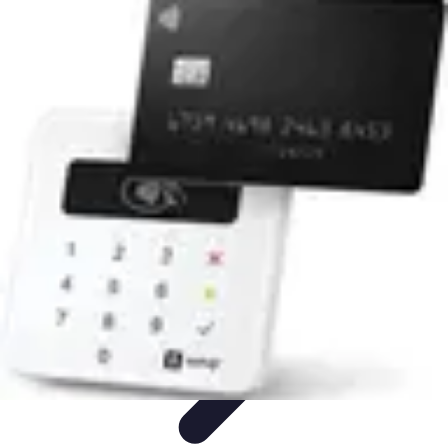
Horlogerie de Luxe
Évaluation des montres
Guides d'Achat
Techniques et
Fonctionnalités
Cadeaux et Occasions
Mode et Accessoires
Horlogerie de Luxe