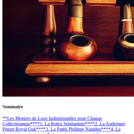
Sommaire
**Les Montres de Luxe Indispensables pour Chaque
Collectionneur**
**1. La Rolex Submariner**
**2. La Audemars
Piguet Royal Oak**
**3. La Patek Philippe Nautilus**
**4. La