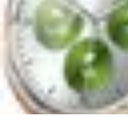
Horlogerie de Luxe
Évaluation des montres
Guides d'Achat
Techniques et Fonctionnalités
C
Horlogerie de Luxe