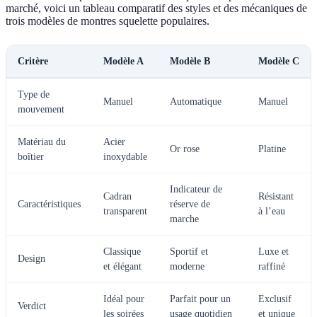
marché, voici un tableau comparatif des styles et des mécaniques de
trois modèles de montres squelette populaires.
Critère
Modèle A
Modèle B
Modèle C
Type de
Manuel
Automatique
Manuel
mouvement
Matériau du
Acier
Or rose
Platine
boîtier
inoxydable
Indicateur de
Cadran
Résistant
Caractéristiques
réserve de
transparent
à l’eau
marche
Classique
Sportif et
Luxe et
Design
et élégant
moderne
raffiné
Idéal pour
Parfait pour un
Exclusif
Verdict
les soirées
usage quotidien
et unique