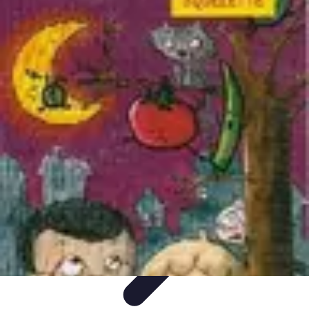
Horlogerie de Luxe
Évaluation des montres
Guides d'Achat
Techniques et
Fonctionnalités
Cadeaux et Occasions
Mode et Accessoires
Horlogerie de Luxe