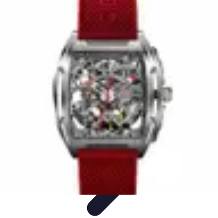
Horlogerie de Luxe
Évaluation des montres
Guides d'Achat
Techniques et
Fonctionnalités
Cadeaux et Occasions
Mode et Accessoires
Horlogerie de Luxe