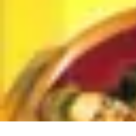
Horlogerie de Luxe
Évaluation des montres
Guides d'Achat
Techniques et Fonctionnalités
C
Horlogerie de Luxe