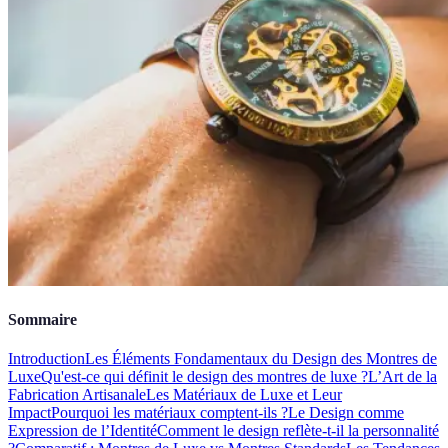
Sommaire
Introduction
Les Éléments Fondamentaux du Design des Montres de
Luxe
Qu'est-ce qui définit le design des montres de luxe ?
L’Art de la
Fabrication Artisanale
Les Matériaux de Luxe et Leur
Impact
Pourquoi les matériaux comptent-ils ?
Le Design comme
Expression de l’Identité
Comment le design reflète-t-il la personnalité