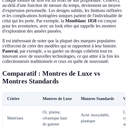
Chaque montre de luxe est un reflet de son propriétaire. Celles-ci,
au-delà d'une fonction de mesure du temps, deviennent un moyen
d'expression personnelle. Les designs subtils, les finitions raffinées
et les complications horlogères uniques parlent de l'individualité de
celui qui les porte. Par exemple, la
Montblanc 1858
est conçue
pour les aventuriers, avec un look rétro qui rappelle les montres
d'exploration des années passées.
Il est intéressant de noter que la plupart des marques populaires
s'efforcent de créer des modèles qui se rapportent à leur histoire.
Panerai
, par exemple, a su garder un design cohérent tout en
innovant avec de nouvelles technologies, ce qui attire à la fois les
collectionneurs traditionnels et ceux en quête de nouveauté.
Comparatif : Montres de Luxe vs
Montres Standards
Critère
Montres de Luxe
Montres Standards
Ve
Or, platine,
Lu
Acier inoxydable,
Matériaux
céramique haut
co
plastique
de gamme
acc