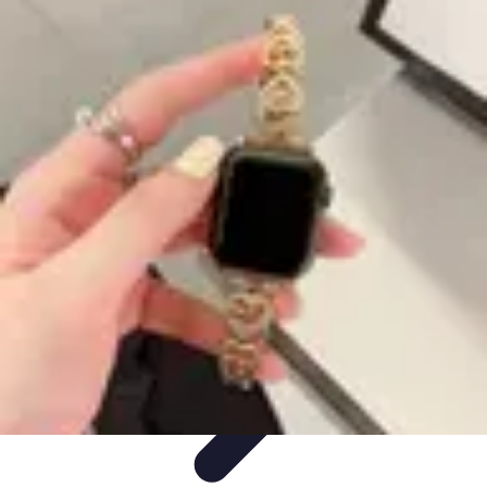
Horlogerie de Luxe
Évaluation des montres
Guides d'Achat
Techniques et
Fonctionnalités
Cadeaux et Occasions
Mode et Accessoires
Horlogerie de Luxe