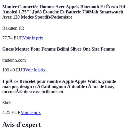
Montre Connectée Homme Avec Appels Bluetooth Et Écran Hd
Amoled 1.75"",Ip68 Étanche Et Batterie 730Mah Smartwatch
Avec 120 Modes Sportifs/Podomètre
Rakuten FR
77.74
EUR
Voir le prix
Guess Montre Pour Femme Bellini Silver One Size Femme
tradeinn.com
109.49
EUR
Voir le prix
1 piÃ¨ce Bracelet pour montre Apple Apple Watch, grande
marque, design crÃ©atif mignon Ã double cÅ“ur de luxe,
incrustÃ© de strass brillants en
Shein
4.25
EUR
Voir le prix
Avis d'expert