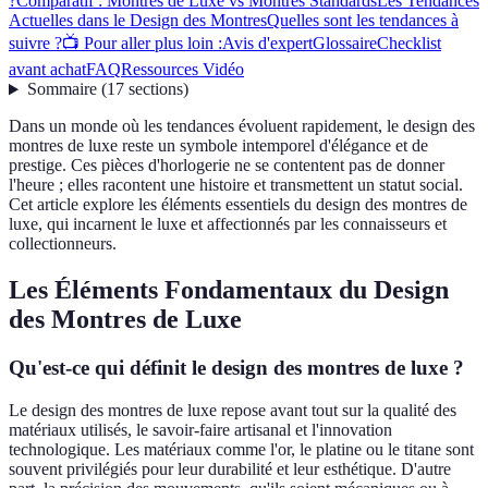
?
Comparatif : Montres de Luxe vs Montres Standards
Les Tendances
Actuelles dans le Design des Montres
Quelles sont les tendances à
suivre ?
📺 Pour aller plus loin :
Avis d'expert
Glossaire
Checklist
avant achat
FAQ
Ressources Vidéo
Sommaire
(
17
sections
)
Dans un monde où les tendances évoluent rapidement, le design des
montres de luxe reste un symbole intemporel d'élégance et de
prestige. Ces pièces d'horlogerie ne se contentent pas de donner
l'heure ; elles racontent une histoire et transmettent un statut social.
Cet article explore les éléments essentiels du design des montres de
luxe, qui incarnent le luxe et affectionnés par les connaisseurs et
collectionneurs.
Les Éléments Fondamentaux du Design
des Montres de Luxe
Qu'est-ce qui définit le design des montres de luxe ?
Le design des montres de luxe repose avant tout sur la qualité des
matériaux utilisés, le savoir-faire artisanal et l'innovation
technologique. Les matériaux comme l'or, le platine ou le titane sont
souvent privilégiés pour leur durabilité et leur esthétique. D'autre