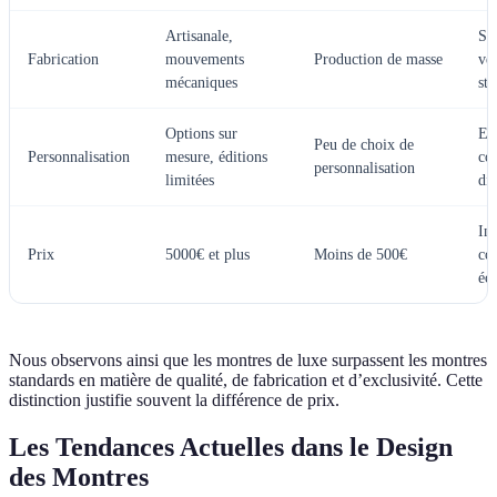
Artisanale,
Sav
Fabrication
mouvements
Production de masse
ve
mécaniques
sta
Options sur
Ex
Peu de choix de
Personnalisation
mesure, éditions
co
personnalisation
limitées
dis
In
Prix
5000€ et plus
Moins de 500€
co
éc
Nous observons ainsi que les montres de luxe surpassent les montres
standards en matière de qualité, de fabrication et d’exclusivité. Cette
distinction justifie souvent la différence de prix.
Les Tendances Actuelles dans le Design
des Montres