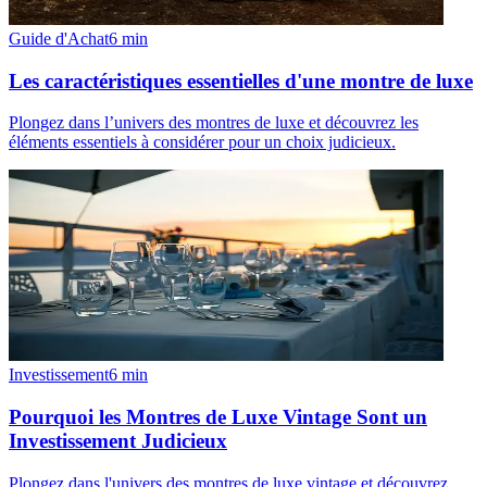
Guide d'Achat
6
min
Les caractéristiques essentielles d'une montre de luxe
Plongez dans l’univers des montres de luxe et découvrez les
éléments essentiels à considérer pour un choix judicieux.
Investissement
6
min
Pourquoi les Montres de Luxe Vintage Sont un
Investissement Judicieux
Plongez dans l'univers des montres de luxe vintage et découvrez