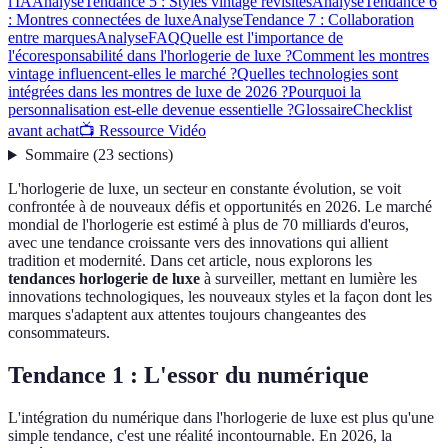
l'IA
Analyse
Tendance 5 : Styles vintage revisités
Analyse
Tendance 6
: Montres connectées de luxe
Analyse
Tendance 7 : Collaboration
entre marques
Analyse
FAQ
Quelle est l'importance de
l'écoresponsabilité dans l'horlogerie de luxe ?
Comment les montres
vintage influencent-elles le marché ?
Quelles technologies sont
intégrées dans les montres de luxe de 2026 ?
Pourquoi la
personnalisation est-elle devenue essentielle ?
Glossaire
Checklist
avant achat
📺 Ressource Vidéo
Sommaire
(
23
sections
)
L'horlogerie de luxe, un secteur en constante évolution, se voit
confrontée à de nouveaux défis et opportunités en 2026. Le marché
mondial de l'horlogerie est estimé à plus de 70 milliards d'euros,
avec une tendance croissante vers des innovations qui allient
tradition et modernité. Dans cet article, nous explorons les
tendances horlogerie de luxe
à surveiller, mettant en lumière les
innovations technologiques, les nouveaux styles et la façon dont les
marques s'adaptent aux attentes toujours changeantes des
consommateurs.
Tendance 1 : L'essor du numérique
L'intégration du numérique dans l'horlogerie de luxe est plus qu'une
simple tendance, c'est une réalité incontournable. En 2026, la