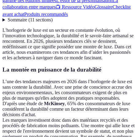
gamme des éditions limitées
L'essor de la personnalisation
La
collaboration entre marques
📺 Ressource Vidéo
Glossaire
Checklist
avant achat
Produits recommandés
Sommaire
(
11
sections
)
L'horlogerie de luxe est un secteur en constante évolution, où
l’innovation technologique, la durabilité et le savoir-faire artisanal se
rencontrent. En 2026, plusieurs tendances clés se dessinent,
redéfinissant ce que signifie posséder une montre de luxe. Dans cet
article, nous examinerons ces tendances afin d’aider les passionnés
et les acheteurs à naviguer dans ce monde fascinant.
La montée en puissance de la durabilité
L’une des tendances majeures en 2026 dans l’horlogerie de luxe est
sans conteste la durabilité. Avec une prise de conscience accrue des
enjeux environnementaux, les consommateurs exigent de plus en
plus de marques qu'elles adoptent des pratiques responsables.
D'après une étude de
McKinsey
, 65% des consommateurs de luxe
considèrent la durabilité comme un facteur déterminant dans leurs
décisions d'achat.
Les marques investissent donc dans des matériaux recyclés et des
procédés de fabrication moins polluants. Une montre qui allie luxe et
respect de l'environnement devient un symbole de statut, et non plus
seulement un produit de consommation. Par exemple, de nombreux