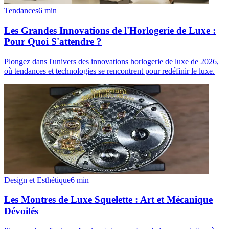
Tendances
6
min
Les Grandes Innovations de l'Horlogerie de Luxe :
Pour Quoi S'attendre ?
Plongez dans l'univers des innovations horlogerie de luxe de 2026,
où tendances et technologies se rencontrent pour redéfinir le luxe.
Design et Esthétique
6
min
Les Montres de Luxe Squelette : Art et Mécanique
Dévoilés