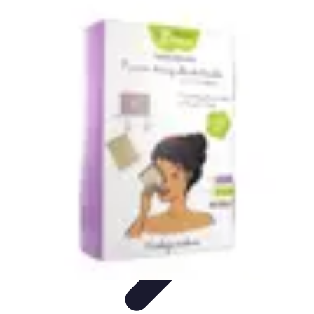
Horlogerie de Luxe
Évaluation des montres
Guides d'Achat
Techniques et
Fonctionnalités
Cadeaux et Occasions
Mode et Accessoires
Horlogerie de Luxe