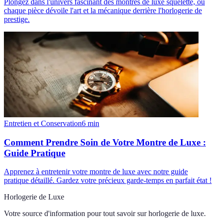
Plongez dans l'univers fascinant des montres de luxe squelette, où
chaque pièce dévoile l'art et la mécanique derrière l'horlogerie de
prestige.
Entretien et Conservation
6
min
Comment Prendre Soin de Votre Montre de Luxe :
Guide Pratique
Apprenez à entretenir votre montre de luxe avec notre guide
pratique détaillé. Gardez votre précieux garde-temps en parfait état !
Horlogerie de Luxe
Votre source d'information pour tout savoir sur
horlogerie de luxe
.