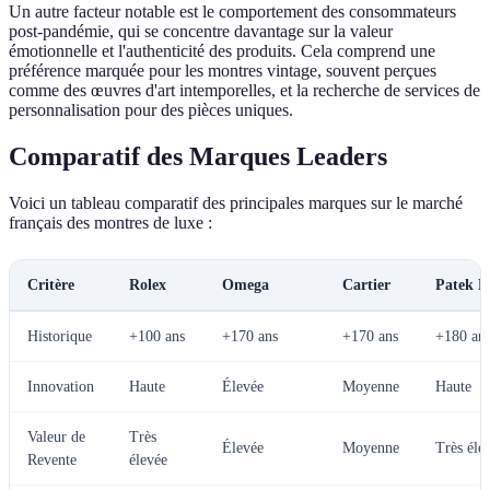
Un autre facteur notable est le comportement des consommateurs
post-pandémie, qui se concentre davantage sur la valeur
émotionnelle et l'authenticité des produits. Cela comprend une
préférence marquée pour les montres vintage, souvent perçues
comme des œuvres d'art intemporelles, et la recherche de services de
personnalisation pour des pièces uniques.
Comparatif des Marques Leaders
Voici un tableau comparatif des principales marques sur le marché
français des montres de luxe :
Critère
Rolex
Omega
Cartier
Patek P
Historique
+100 ans
+170 ans
+170 ans
+180 an
Innovation
Haute
Élevée
Moyenne
Haute
Valeur de
Très
Élevée
Moyenne
Très éle
Revente
élevée