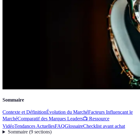
Sommaire
Contexte et Définition
Évolution du Marché
Facteurs Influençant le
Marché
Comparatif des Marques Leaders
📺 Ressource
Vidéo
Tendances Actuelles
FAQ
Glossaire
Checklist avant achat
Sommaire
(
9
sections
)