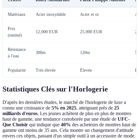
Matériaux
Acier inoxydable
Acier et or
Ac
Prix
12,000 EUR
25,000 EUR
2
(estimé)
Résistance
300m
120m
5
à l'eau
Popularité
Très élevée
Élevée
H
Statistiques Clés sur l'Horlogerie
D'après les dernières études, le marché de l'horlogerie de luxe a
connu une croissance de
5% en 2025
, atteignant près de
25
milliards d'euros
. Les jeunes achètent de plus en plus de montres
haut de gamme, une tendance corroborée par une étude de
UFC-
Que Choisir
qui indique que
40%
des acheteurs de montres haut de
gamme ont moins de 35 ans. Cela montre un changement d'attitude
envers ces objets, passant d'un simple outil à un accessoire de mode.