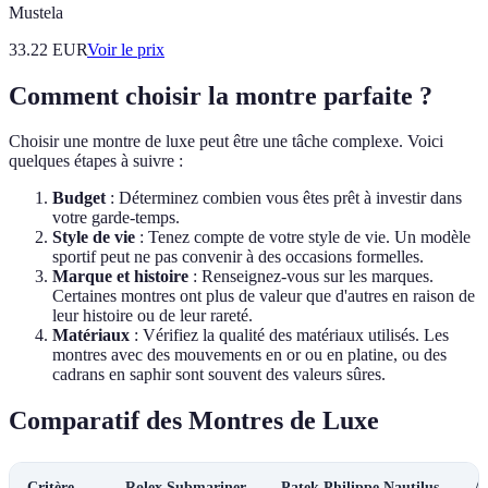
Mustela
33.22
EUR
Voir le prix
Comment choisir la montre parfaite ?
Choisir une montre de luxe peut être une tâche complexe. Voici
quelques étapes à suivre :
Budget
: Déterminez combien vous êtes prêt à investir dans
votre garde-temps.
Style de vie
: Tenez compte de votre style de vie. Un modèle
sportif peut ne pas convenir à des occasions formelles.
Marque et histoire
: Renseignez-vous sur les marques.
Certaines montres ont plus de valeur que d'autres en raison de
leur histoire ou de leur rareté.
Matériaux
: Vérifiez la qualité des matériaux utilisés. Les
montres avec des mouvements en or ou en platine, ou des
cadrans en saphir sont souvent des valeurs sûres.
Comparatif des Montres de Luxe
Critère
Rolex Submariner
Patek Philippe Nautilus
A