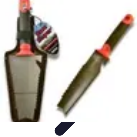
Horlogerie de Luxe
Évaluation des montres
Guides d'Achat
Techniques et
Fonctionnalités
Cadeaux et Occasions
Mode et Accessoires
Horlogerie de Luxe