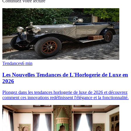
Continuez votre lecture
Tendances
6
min
Les Nouvelles Tendances de L'Horlogerie de Luxe en
2026
Plongez dans les tendances horlogerie de luxe de 2026 et découvrez
comment ces innovations redéfinissent l'élégance et la fonctionnalité.