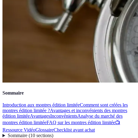
Sommaire
Introduction aux montres édition limitée
Comment sont créées les
montres édition limitée ?
Avantages et inconvénients des montres
édition limitée
Avantages
Inconvénients
Analyse du marché des
montres édition limitée
FAQ sur les montres édition limitée
📺
Ressource Vidéo
Glossaire
Checklist avant achat
Sommaire
(
10
sections
)