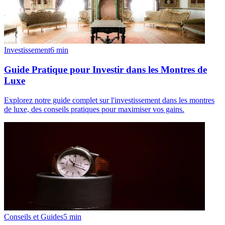
Investissement
6
min
Guide Pratique pour Investir dans les Montres de
Luxe
Explorez notre guide complet sur l'investissement dans les montres
de luxe, des conseils pratiques pour maximiser vos gains.
Conseils et Guides
5
min