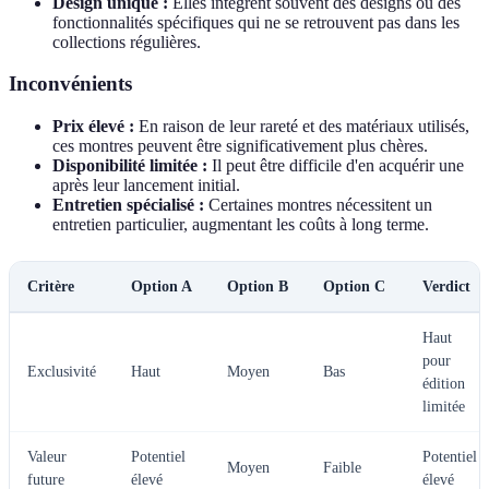
Design unique :
Elles intègrent souvent des designs ou des
fonctionnalités spécifiques qui ne se retrouvent pas dans les
collections régulières.
Inconvénients
Prix élevé :
En raison de leur rareté et des matériaux utilisés,
ces montres peuvent être significativement plus chères.
Disponibilité limitée :
Il peut être difficile d'en acquérir une
après leur lancement initial.
Entretien spécialisé :
Certaines montres nécessitent un
entretien particulier, augmentant les coûts à long terme.
Critère
Option A
Option B
Option C
Verdict
Haut
pour
Exclusivité
Haut
Moyen
Bas
édition
limitée
Valeur
Potentiel
Potentiel
Moyen
Faible
future
élevé
élevé