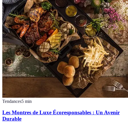
Tendances
5
min
Les Montres de Luxe Écoresponsables : Un Avenir
Durable